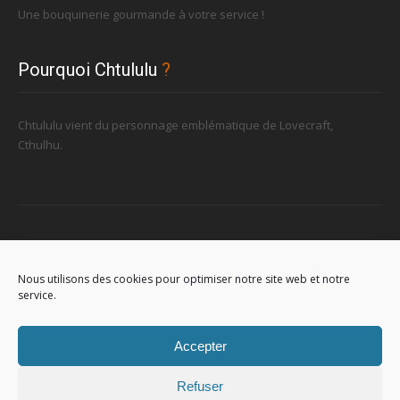
Une bouquinerie gourmande à votre service !
Pourquoi Chtululu
?
Chtululu vient du personnage emblématique de Lovecraft,
Cthulhu.
Retrouvez-nous
Nous utilisons des cookies pour optimiser notre site web et notre
service.
96, rue de la Station à Soignies (Gare)
Accepter
Refuser