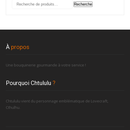
Recherche
Recherche
pour :
À
propos
Une bouquinerie gourmande à votre service !
Pourquoi Chtululu
?
Chtululu vient du personnage emblématique de Lovecraft,
Cthulhu.