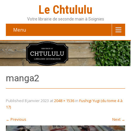
Le Chtululu
Votre librairie de seconde main à Soignies
Menu
manga2
Published
8 janvier 2023
at
2048 × 1536
in
Fushigi Yugi (du tome 4 à
17)
←
Previous
Next
→