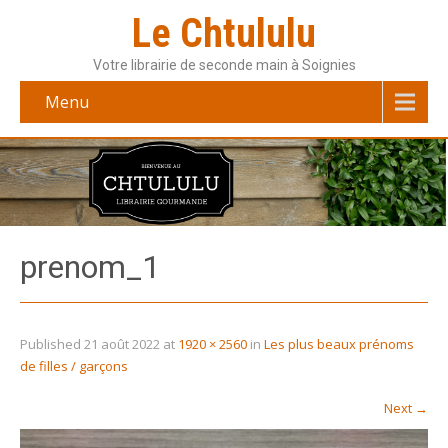
Le Chtululu
Votre librairie de seconde main à Soignies
Menu
prenom_1
Published
21 août 2022
at
1920 × 2560
in
Les plus beaux prénoms
de filles / garçons
Next
→