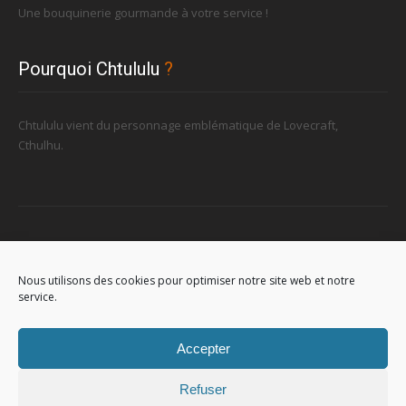
Une bouquinerie gourmande à votre service !
Pourquoi Chtululu
?
Chtululu vient du personnage emblématique de Lovecraft,
Cthulhu.
Retrouvez-nous
Nous utilisons des cookies pour optimiser notre site web et notre
service.
96, rue de la Station à Soignies (Gare)
Accepter
Refuser