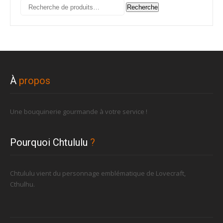
Recherche
Recherche
pour :
À
propos
Une bouquinerie gourmande à votre service !
Pourquoi Chtululu
?
Chtululu vient du personnage emblématique de Lovecraft,
Cthulhu.