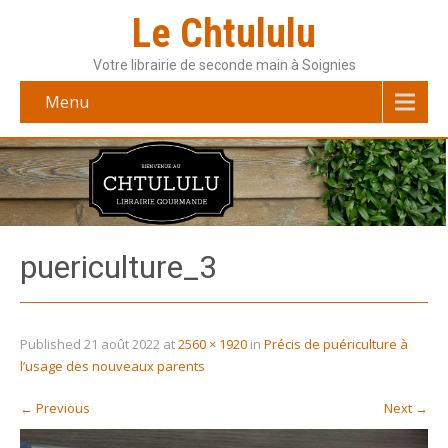
Le Chtululu
Votre librairie de seconde main à Soignies
Menu
puericulture_3
Published
21 août 2022
at
2560 × 1920
in
Précis de puériculture à
l’usage des nouveaux parents
←
Previous
Next
→