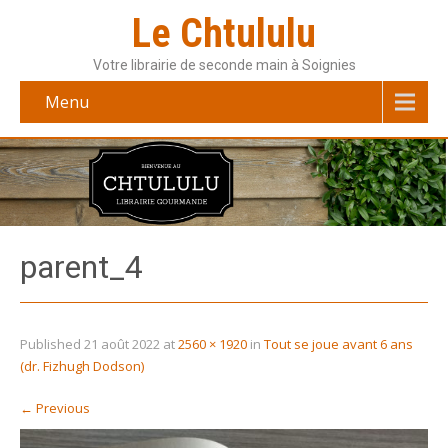
Le Chtululu
Votre librairie de seconde main à Soignies
Menu
parent_4
Published
21 août 2022
at
2560 × 1920
in
Tout se joue avant 6 ans
(dr. Fizhugh Dodson)
←
Previous