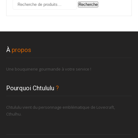
Recherche
Recherche
pour :
À
propos
Une bouquinerie gourmande à votre service !
Pourquoi Chtululu
?
Chtululu vient du personnage emblématique de Lovecraft,
Cthulhu.