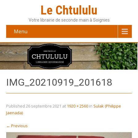
Le Chtululu
Votre librairie de seconde main à Soignies
Menu
IMG_20210919_201618
Published
26 septembre 2021
at
1920 × 2560
in
Sulak (Philippe
Jaenada)
←
Previous