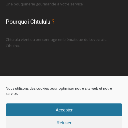
Une bouquinerie gourmande à votre service !
Pourquoi Chtululu
?
Chtululu vient du personnage emblématique de Lovecraft,
Cthulhu.
Retrouvez-nous
Nous utilisons des cookies pour optimiser notre site web et notre
service.
96, rue de la Station à Soignies (Gare)
Accepter
Refuser