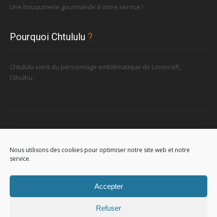
Une bouquinerie gourmande à votre service !
Pourquoi Chtululu
?
Chtululu vient du personnage emblématique de Lovecraft,
Cthulhu.
Retrouvez-nous
Nous utilisons des cookies pour optimiser notre site web et notre
service.
96, rue de la Station à Soignies (Gare)
Accepter
Refuser