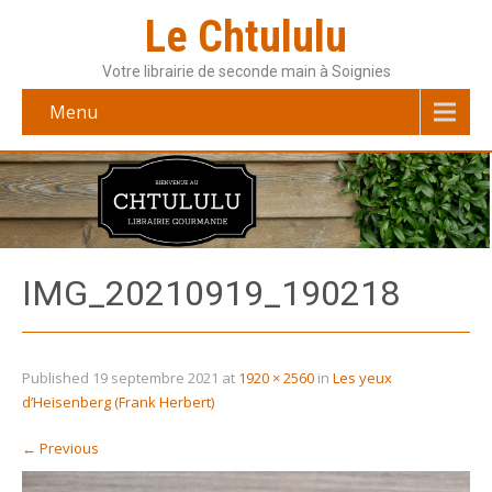
Le Chtululu
Votre librairie de seconde main à Soignies
Menu
IMG_20210919_190218
Published
19 septembre 2021
at
1920 × 2560
in
Les yeux
d’Heisenberg (Frank Herbert)
←
Previous