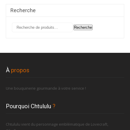
Recherche
Recherche
Recherche
pour :
À
propos
Une bouquinerie gourmande à votre service !
Pourquoi Chtululu
?
Chtululu vient du personnage emblématique de Lovecraft,