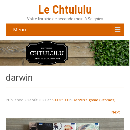
Le Chtululu
Votre librairie de seconde main à Soignies
Menu
darwin
Published
28 août 2021
at
500 × 500
in
Darwin’s game (9 tomes)
Next
→