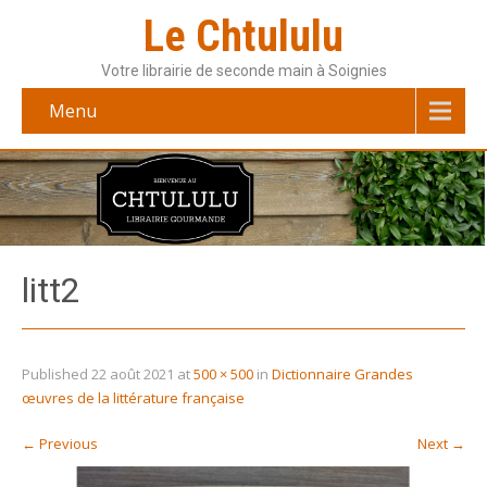
Le Chtululu
Votre librairie de seconde main à Soignies
Menu
litt2
Published
22 août 2021
at
500 × 500
in
Dictionnaire Grandes
œuvres de la littérature française
←
Previous
Next
→