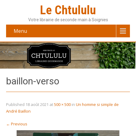
Le Chtululu
Votre librairie de seconde main à Soignies
Menu
baillon-verso
Published
18 août 2021
at
500 × 500
in
Un homme si simple de
André Baillon
←
Previous