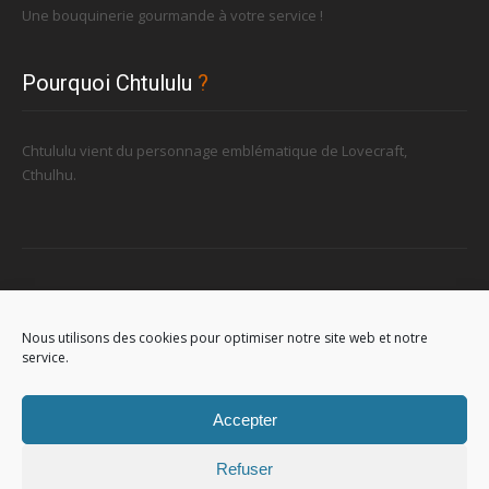
Une bouquinerie gourmande à votre service !
Pourquoi Chtululu
?
Chtululu vient du personnage emblématique de Lovecraft,
Cthulhu.
Retrouvez-nous
Nous utilisons des cookies pour optimiser notre site web et notre
service.
96, rue de la Station à Soignies (Gare)
Accepter
Refuser