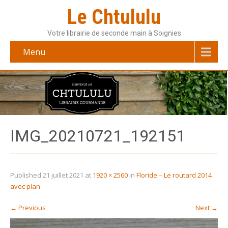
Le Chtululu
Votre librairie de seconde main à Soignies
Menu
IMG_20210721_192151
Published
21 juillet 2021
at
1920 × 2560
in
Floride – Le routard 2014
avec plan
←
Previous
Next
→