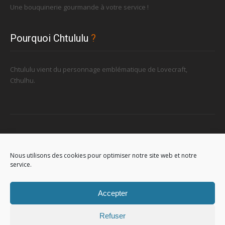
Une bouquinerie gourmande à votre service !
Pourquoi Chtululu
?
Chtululu vient du personnage emblématique de Lovecraft,
Cthulhu.
Retrouvez-nous
Nous utilisons des cookies pour optimiser notre site web et notre
service.
96, rue de la Station à Soignies (Gare)
Accepter
Refuser