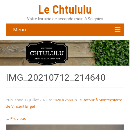
Le Chtululu
Votre librairie de seconde main à Soignies
Menu
IMG_20210712_214640
Published
12 juillet 2021
at
1920 × 2560
in
Le Retour à Montechiarro
de Vincent Engel
←
Previous