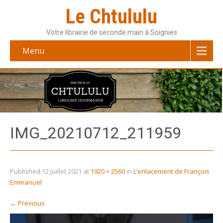
Le Chtululu
Votre librairie de seconde main à Soignies
Menu
IMG_20210712_211959
Published
12 juillet 2021
at
1920 × 2560
in
L’enlacement de François
Emmanuel
←
Previous