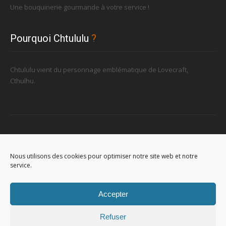
Une bouquinerie gourmande à votre service !
Pourquoi Chtululu
?
Chtululu vient du personnage emblématique de Lovecraft,
Cthulhu.
Retrouvez-nous
Nous utilisons des cookies pour optimiser notre site web et notre
service.
96, rue de la Station à Soignies (Gare)
Accepter
Refuser