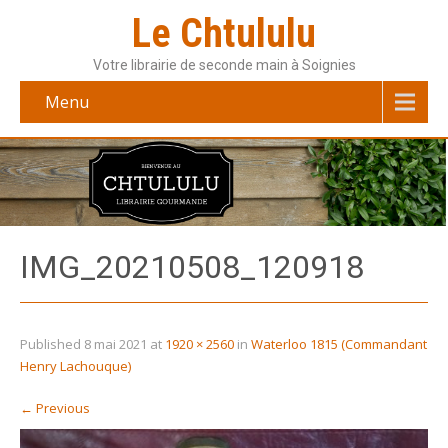
Le Chtululu
Votre librairie de seconde main à Soignies
Menu
IMG_20210508_120918
Published
8 mai 2021
at
1920 × 2560
in
Waterloo 1815 (Commandant
Henry Lachouque)
←
Previous