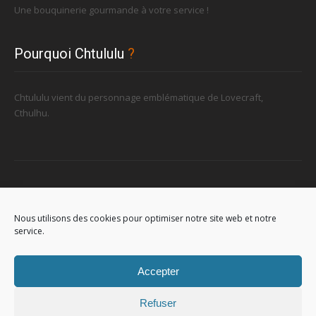
Une bouquinerie gourmande à votre service !
Pourquoi Chtululu
?
Chtululu vient du personnage emblématique de Lovecraft,
Cthulhu.
Retrouvez-nous
Nous utilisons des cookies pour optimiser notre site web et notre
service.
96, rue de la Station à Soignies (Gare)
Accepter
Refuser