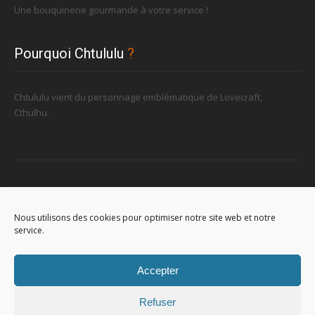
Une bouquinerie gourmande à votre service !
Pourquoi Chtululu
?
Chtululu vient du personnage emblématique de Lovecraft,
Cthulhu.
Retrouvez-nous
Nous utilisons des cookies pour optimiser notre site web et notre
service.
96, rue de la Station à Soignies (Gare)
Accepter
Refuser