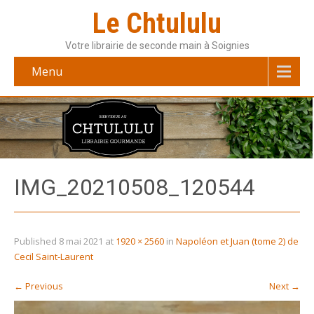
Le Chtululu
Votre librairie de seconde main à Soignies
Menu
IMG_20210508_120544
Published
8 mai 2021
at
1920 × 2560
in
Napoléon et Juan (tome 2) de
Cecil Saint-Laurent
←
Previous
Next
→