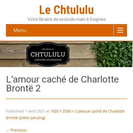
Le Chtululu
Votre librairie de seconde main à Soignies
Menu
L’amour caché de Charlotte
Brontë 2
Published
1 avril 2021
at
1920 × 2560
in
L’amour caché de Charlotte
Brontë (Jolien Janzing)
←
Previous