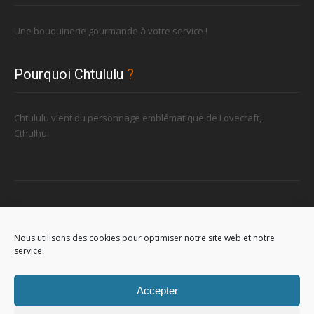
Une bouquinerie gourmande à votre service !
Pourquoi Chtululu
?
Chtululu vient du personnage emblématique de Lovecraft,
Cthulhu.
Retrouvez-nous
Nous utilisons des cookies pour optimiser notre site web et notre
service.
96, rue de la Station à Soignies (Gare)
Accepter