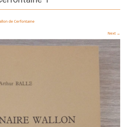
allon de Cerfontaine
Next
→