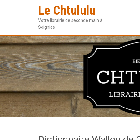
Le Chtululu
Votre librairie de seconde main à
Soignies
Dictionnaire Wallon de 