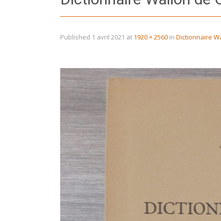
Published
1 avril 2021
at
1920 × 2560
in
Dictionnaire W