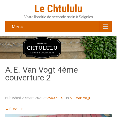
Le Chtululu
Votre librairie de seconde main à Soignies
Menu
A.E. Van Vogt 4ème
couverture 2
Published
29 mars 2021
at
2560 × 1920
in
A.E. Van Vogt
←
Previous