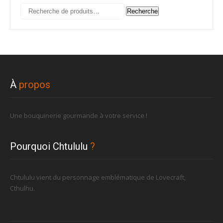
Recherche
Recherche
pour :
À
propos
Une bouquinerie gourmande à votre service !
Pourquoi Chtululu
?
Chtululu vient du personnage emblématique de Lovecraft,
Cthulhu.