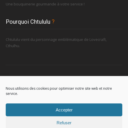
Une bouquinerie gourmande à votre service !
Pourquoi Chtululu
?
Chtululu vient du personnage emblématique de Lovecraft,
Cthulhu.
Retrouvez-nous
Nous utilisons des cookies pour optimiser notre site web et notre
service.
96, rue de la Station à Soignies (Gare)
Accepter
Refuser