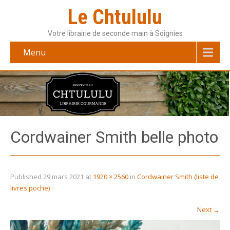
Le Chtululu
Votre librairie de seconde main à Soignies
Menu
Cordwainer Smith belle photo
Published
29 mars 2021
at
1920 × 2560
in
Cordwainer Smith (liste de
livres poche)
Next
→