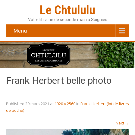
Le Chtululu
Votre librairie de seconde main à Soignies
Menu
Frank Herbert belle photo
Published
29 mars 2021
at
1920 × 2560
in
Frank Herbert (lot de livres
de poche)
Next
→