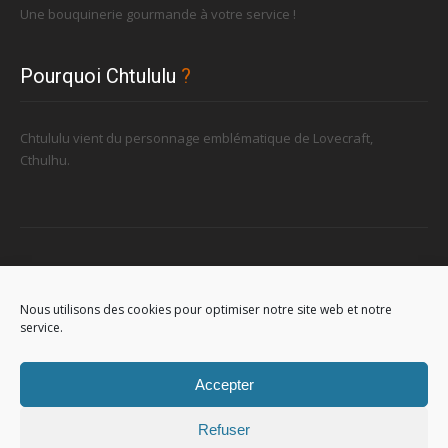
Une bouquinerie gourmande à votre service !
Pourquoi Chtululu
?
Chtululu vient du personnage emblématique de Lovecraft,
Cthulhu.
Retrouvez-nous
Nous utilisons des cookies pour optimiser notre site web et notre
service.
96, rue de la Station à Soignies (Gare)
Accepter
Refuser