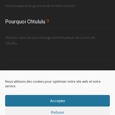
Une bouquinerie gourmande à votre service !
Pourquoi Chtululu
?
Chtululu vient du personnage emblématique de Lovecraft,
Cthulhu.
Retrouvez-nous
Nous utilisons des cookies pour optimiser notre site web et notre
service.
96, rue de la Station à Soignies (Gare)
Accepter
Refuser