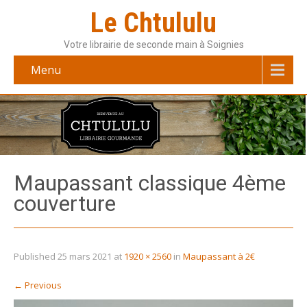
Le Chtululu
Votre librairie de seconde main à Soignies
Menu
Maupassant classique 4ème
couverture
Published
25 mars 2021
at
1920 × 2560
in
Maupassant à 2€
←
Previous