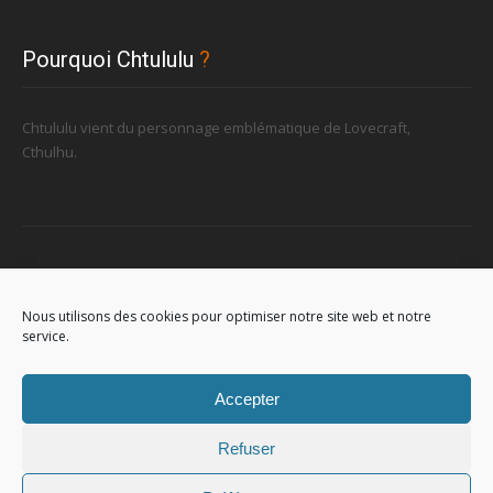
Pourquoi Chtululu
?
Chtululu vient du personnage emblématique de Lovecraft,
Cthulhu.
Retrouvez-nous
Nous utilisons des cookies pour optimiser notre site web et notre
service.
96, rue de la Station à Soignies (Gare)
Accepter
Refuser