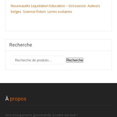
Nouveautés
Liquidation
Education – Grossesse
Auteurs
belges
Science-fiction
Livres scolaires
Recherche
Recherche
Recherche
pour :
À
propos
Une bouquinerie gourmande à votre service !