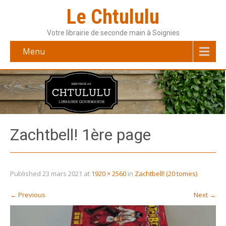
Le Chtululu
Votre librairie de seconde main à Soignies
Menu
Zachtbell! 1ère page
Published
23 mars 2021
at
1920 × 2560
in
Zachtbell! (20 tomes)
←
Previous
Next
→