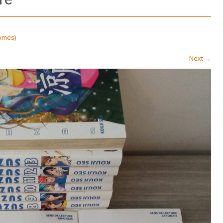
omes)
Next
→