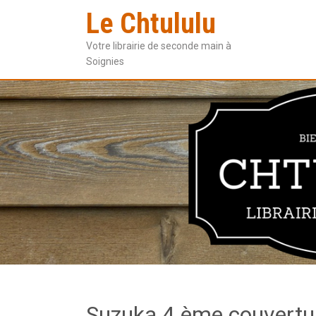
Le Chtululu
Votre librairie de seconde main à
Soignies
Suzuka 4 ème couvertu