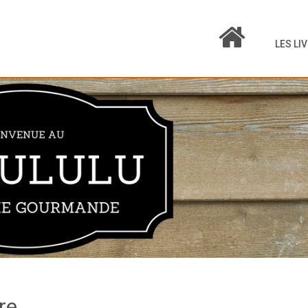
LES LI
re