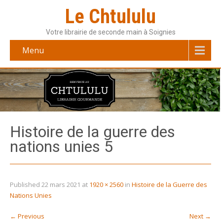
Le Chtululu
Votre librairie de seconde main à Soignies
Menu
Histoire de la guerre des
nations unies 5
Published
22 mars 2021
at
1920 × 2560
in
Histoire de la Guerre des
Nations Unies
←
Previous
Next
→