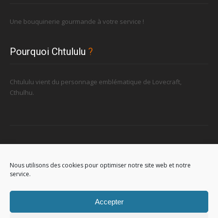
Une bouquinerie gourmande à votre service !
Pourquoi Chtululu
?
Chtululu vient du personnage emblématique de Lovecraft,
Cthulhu.
Retrouvez-nous
Nous utilisons des cookies pour optimiser notre site web et notre
service.
96, rue de la Station à Soignies (Gare)
Accepter