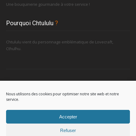
Une bouquinerie gourmande à votre service !
Pourquoi Chtululu
?
Chtululu vient du personnage emblématique de Lovecraft,
Cthulhu.
Retrouvez-nous
Nous utilisons des cookies pour optimiser notre site web et notre
service.
96, rue de la Station à Soignies (Gare)
Accepter
Refuser