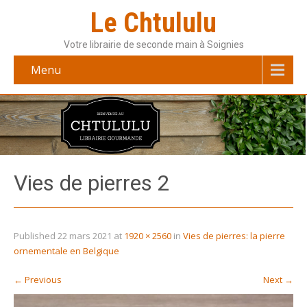
Le Chtululu
Votre librairie de seconde main à Soignies
Menu
Vies de pierres 2
Published
22 mars 2021
at
1920 × 2560
in
Vies de pierres: la pierre
ornementale en Belgique
←
Previous
Next
→