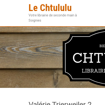
Le Chtululu
Votre librairie de seconde main à
Soignies
Valérie Trierweiler 2