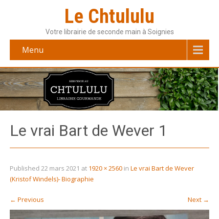
Le Chtululu
Votre librairie de seconde main à Soignies
Menu
Le vrai Bart de Wever 1
Published
22 mars 2021
at
1920 × 2560
in
Le vrai Bart de Wever
(Kristof Windels)- Biographie
←
Previous
Next
→