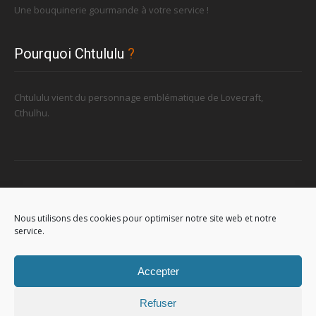
Une bouquinerie gourmande à votre service !
Pourquoi Chtululu
?
Chtululu vient du personnage emblématique de Lovecraft,
Cthulhu.
Retrouvez-nous
Nous utilisons des cookies pour optimiser notre site web et notre
service.
96, rue de la Station à Soignies (Gare)
Accepter
Refuser