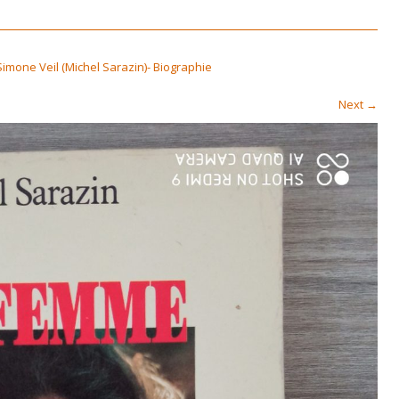
mone Veil (Michel Sarazin)- Biographie
Next
→