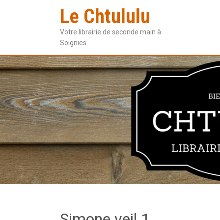
Le Chtululu
Votre librairie de seconde main à
Soignies
Simone veil 1