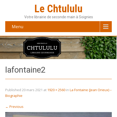
Le Chtululu
Votre librairie de seconde main à Soignies
Menu
lafontaine2
Published
20 mars 2021
at
1920 × 2560
in
La Fontaine (Jean Orieux) –
Biographie
←
Previous