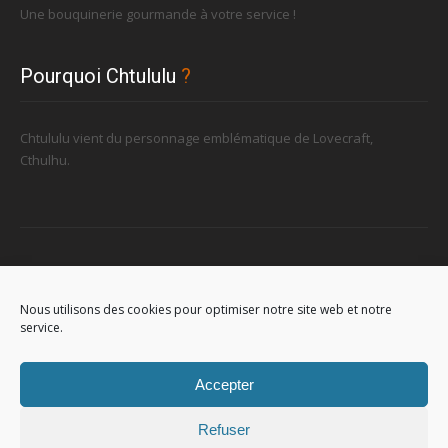
Une bouquinerie gourmande à votre service !
Pourquoi Chtululu
?
Chtululu vient du personnage emblématique de Lovecraft,
Cthulhu.
Retrouvez-nous
Nous utilisons des cookies pour optimiser notre site web et notre
service.
96, rue de la Station à Soignies (Gare)
Accepter
Refuser