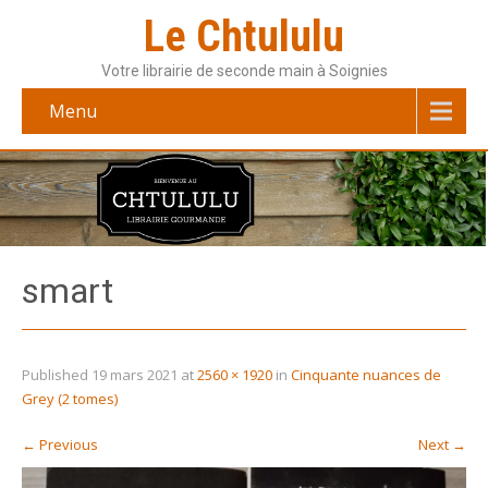
Le Chtululu
Votre librairie de seconde main à Soignies
Menu
smart
Published
19 mars 2021
at
2560 × 1920
in
Cinquante nuances de
Grey (2 tomes)
←
Previous
Next
→