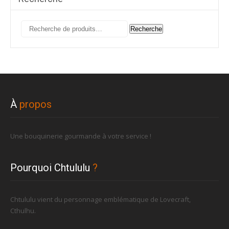
Recherche
Recherche
pour :
À
propos
Une bouquinerie gourmande à votre service !
Pourquoi Chtululu
?
Chtululu vient du personnage emblématique de Lovecraft,
Cthulhu.