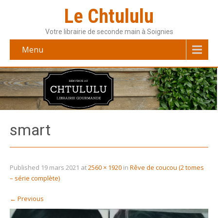
Le Chtululu
Votre librairie de seconde main à Soignies
Menu
smart
Published
19 mars 2021
at
2560 × 1920
in
Rêve de coucou (2 tomes
– série complète)
←
Previous