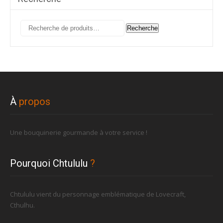
Recherche
Recherche
pour :
À
propos
Une bouquinerie gourmande à votre service !
Pourquoi Chtululu
?
Chtululu vient du personnage emblématique de Lovecraft,
Cthulhu.