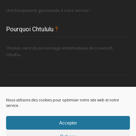
Une bouquinerie gourmande à votre service !
Pourquoi Chtululu
?
Chtululu vient du personnage emblématique de Lovecraft,
Cthulhu.
Retrouvez-nous
Nous utilisons des cookies pour optimiser notre site web et notre
service.
96, rue de la Station à Soignies (Gare)
Accepter