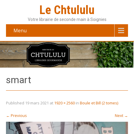
Le Chtululu
Votre librairie de seconde main à Soignies
Menu
smart
Published
19 mars 2021
at
1920 × 2560
in
Boule et Bill (2 tomes)
←
Previous
Next
→