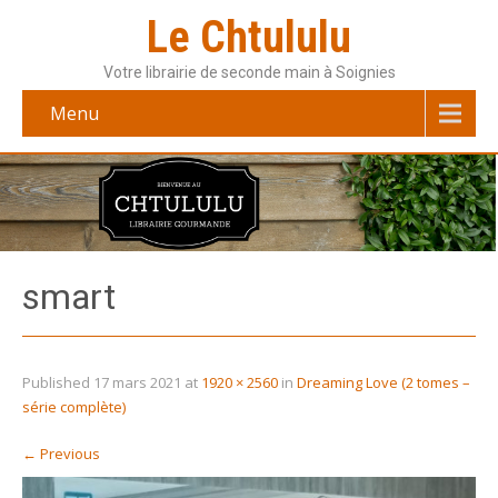
Le Chtululu
Votre librairie de seconde main à Soignies
Menu
smart
Published
17 mars 2021
at
1920 × 2560
in
Dreaming Love (2 tomes –
série complète)
←
Previous