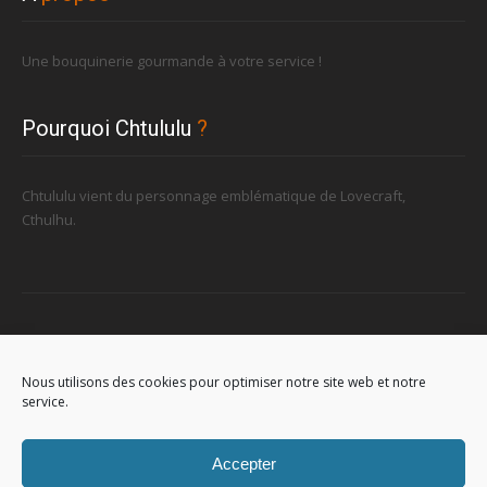
Une bouquinerie gourmande à votre service !
Pourquoi Chtululu
?
Chtululu vient du personnage emblématique de Lovecraft,
Cthulhu.
Retrouvez-nous
Nous utilisons des cookies pour optimiser notre site web et notre
service.
96, rue de la Station à Soignies (Gare)
Accepter