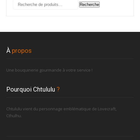
Recherche
Recherche
pour :
À
propos
Une bouquinerie gourmande à votre service !
Pourquoi Chtululu
?
Chtululu vient du personnage emblématique de Lovecraft,
Cthulhu.