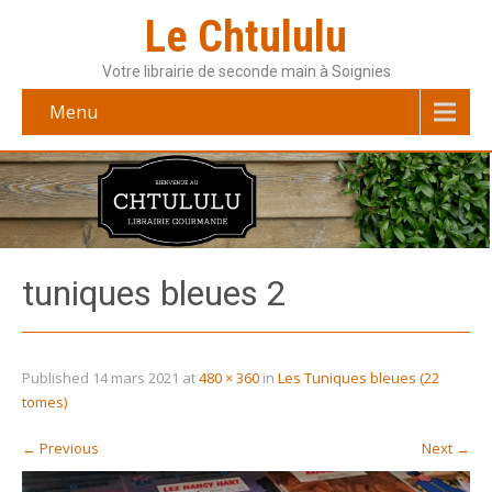
Le Chtululu
Votre librairie de seconde main à Soignies
Menu
tuniques bleues 2
Published
14 mars 2021
at
480 × 360
in
Les Tuniques bleues (22
tomes)
←
Previous
Next
→