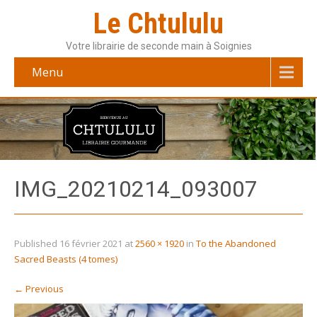
Le Chtululu
Votre librairie de seconde main à Soignies
Menu
IMG_20210214_093007
Published
16 février 2021
at
2560 × 1920
in
To the Abandoned
Sacred Beasts (4 tomes)
←
Previous