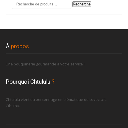
Recherche
Recherche
pour :
À
propos
Une bouquinerie gourmande à votre service !
Pourquoi Chtululu
?
Chtululu vient du personnage emblématique de Lovecraft,
Cthulhu.