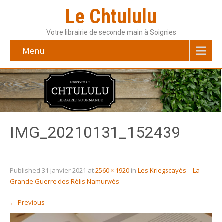
Le Chtululu
Votre librairie de seconde main à Soignies
Menu
IMG_20210131_152439
Published
31 janvier 2021
at
2560 × 1920
in
Les Kriegscayès – La
Grande Guerre des Rèlis Namurwès
←
Previous