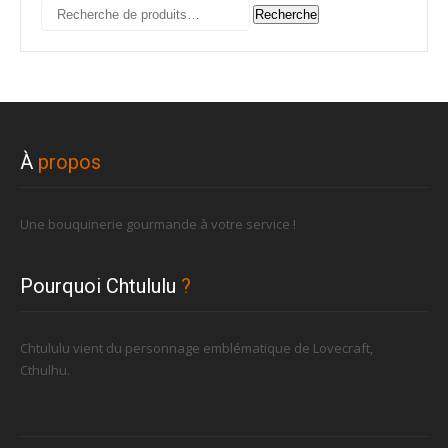
Recherche
Recherche
pour :
À
propos
Une bouquinerie gourmande à votre service !
Pourquoi Chtululu
?
Chtululu vient du personnage emblématique de Lovecraft,
Cthulhu.