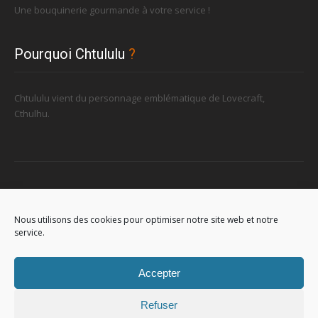
Une bouquinerie gourmande à votre service !
Pourquoi Chtululu
?
Chtululu vient du personnage emblématique de Lovecraft,
Cthulhu.
Retrouvez-nous
Nous utilisons des cookies pour optimiser notre site web et notre
service.
96, rue de la Station à Soignies (Gare)
Accepter
Refuser