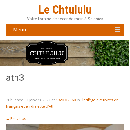
Le Chtululu
Votre librairie de seconde main à Soignies
Menu
ath3
Published
31 janvier 2021
at
1920 × 2560
in
Florilège d’œuvres en
français et en dialecte d’Ath
←
Previous