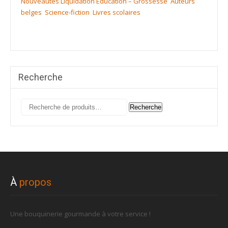
Nouveautés
Liquidation
Education – Grossesse
Auteurs
belges
Science-fiction
Livres scolaires
Recherche
Recherche
Recherche
pour :
À
propos
Une bouquinerie gourmande à votre service !