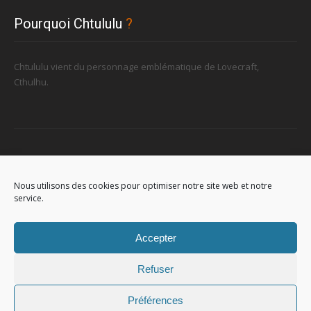
Pourquoi Chtululu
?
Chtululu vient du personnage emblématique de Lovecraft,
Cthulhu.
Retrouvez-nous
Nous utilisons des cookies pour optimiser notre site web et notre
service.
96, rue de la Station à Soignies (Gare)
Accepter
Refuser
Préférences
© 2023
Chtululu
. All Rights Reserved. L'utilisation de ce site signifie