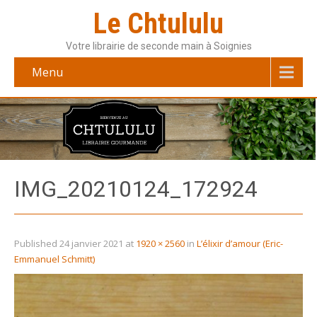
Le Chtululu
Votre librairie de seconde main à Soignies
Menu
IMG_20210124_172924
Published
24 janvier 2021
at
1920 × 2560
in
L’élixir d’amour (Eric-
Emmanuel Schmitt)