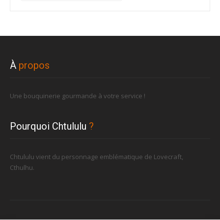
pour :
À
propos
Une bouquinerie gourmande à votre service !
Pourquoi Chtululu
?
Chtululu vient du personnage emblématique de Lovecraft,
Cthulhu.