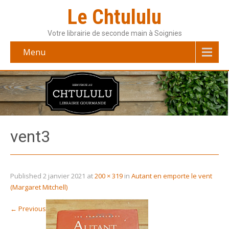
Le Chtululu
Votre librairie de seconde main à Soignies
Menu
vent3
Published
2 janvier 2021
at
200 × 319
in
Autant en emporte le vent
(Margaret Mitchell)
←
Previous