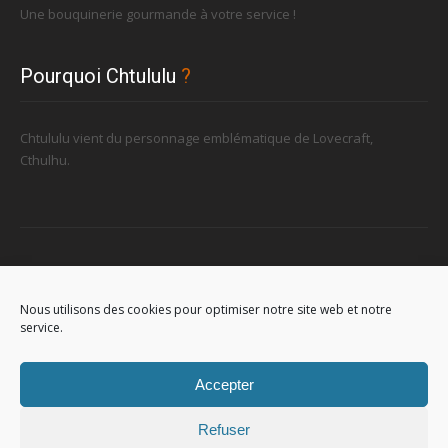
Une bouquinerie gourmande à votre service !
Pourquoi Chtululu
?
Chtululu vient du personnage emblématique de Lovecraft,
Cthulhu.
Retrouvez-nous
Nous utilisons des cookies pour optimiser notre site web et notre
service.
96, rue de la Station à Soignies (Gare)
Accepter
Refuser