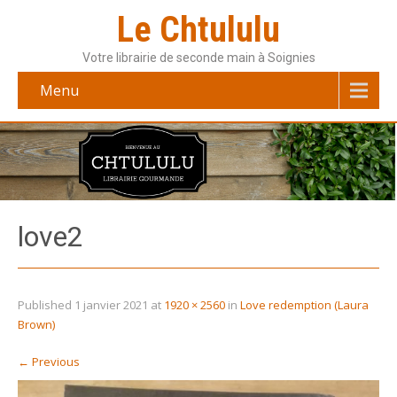
Le Chtululu
Votre librairie de seconde main à Soignies
Menu
love2
Published
1 janvier 2021
at
1920 × 2560
in
Love redemption (Laura
Brown)
←
Previous