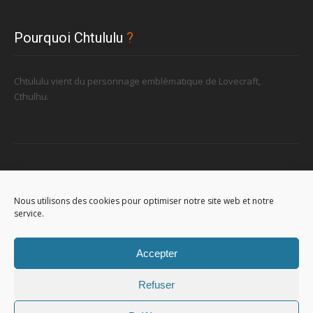
Pourquoi Chtululu
?
Chtululu vient du personnage emblématique de Lovecraft,
Cthulhu.
Retrouvez-nous
Nous utilisons des cookies pour optimiser notre site web et notre
service.
96, rue de la Station à Soignies (Gare)
Accepter
Refuser