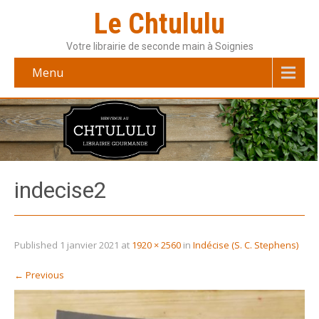
Le Chtululu
Votre librairie de seconde main à Soignies
Menu
indecise2
Published
1 janvier 2021
at
1920 × 2560
in
Indécise (S. C. Stephens)
←
Previous