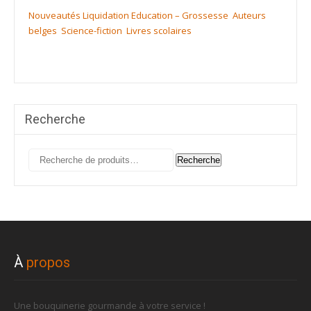
Nouveautés
Liquidation
Education – Grossesse
Auteurs
belges
Science-fiction
Livres scolaires
Recherche
Recherche
Recherche
pour :
À
propos
Une bouquinerie gourmande à votre service !