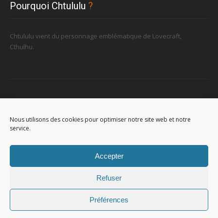
Pourquoi Chtululu
?
Chtululu vient du personnage emblématique de Lovecraft,
Cthulhu.
Retrouvez-nous
Nous utilisons des cookies pour optimiser notre site web et notre
service.
96, rue de la Station à Soignies (Gare)
Accepter
Refuser
Préférences
© 2023
Chtululu
. All Rights Reserved. L'utilisation de ce site signifie
que vous acceptez
les conditions générales
.