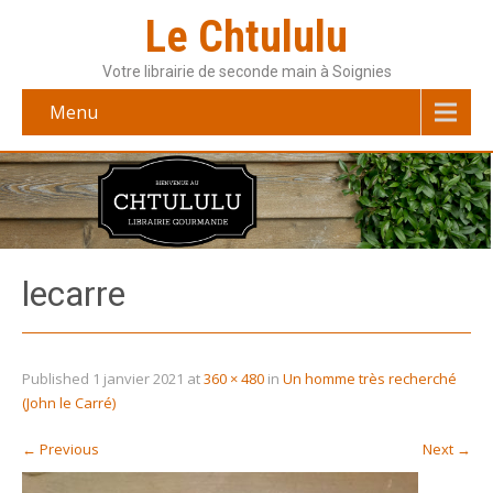
Le Chtululu
Votre librairie de seconde main à Soignies
Menu
lecarre
Published
1 janvier 2021
at
360 × 480
in
Un homme très recherché
(John le Carré)
←
Previous
Next
→