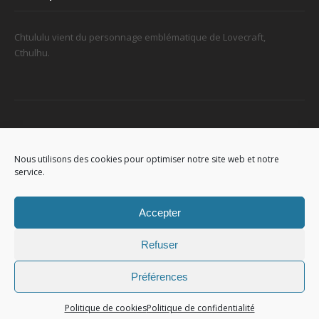
Chtululu vient du personnage emblématique de Lovecraft,
Cthulhu.
Retrouvez-nous
Nous utilisons des cookies pour optimiser notre site web et notre
service.
96, rue de la Station à Soignies (Gare)
Accepter
Refuser
Préférences
© 2023
Chtululu
. All Rights Reserved. L'utilisation de ce site signifie
que vous acceptez
les conditions générales
.
Politique de cookies
Politique de confidentialité
Politique de confidentialité.