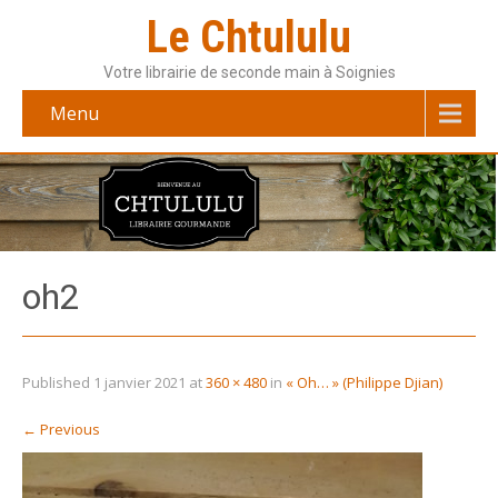
Le Chtululu
Votre librairie de seconde main à Soignies
Menu
oh2
Published
1 janvier 2021
at
360 × 480
in
« Oh… » (Philippe Djian)
←
Previous