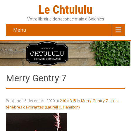
Le Chtululu
Votre librairie de seconde main à Soignies
Menu
Merry Gentry 7
Published
5 décembre 2020
at
210 × 315
in
Merry Gentry 7 – Les
ténèbres dévorantes (Laurell K. Hamilton)