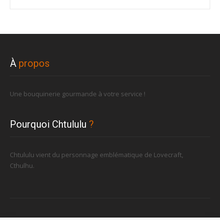
À
propos
Une bouquinerie gourmande à votre service !
Pourquoi Chtululu
?
Chtululu vient du personnage emblématique de Lovecraft,
Cthulhu.