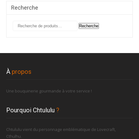
Recherche
Recherche
Recherche
pour :
À
propos
Une bouquinerie gourmande à votre service !
Pourquoi Chtululu
?
Chtululu vient du personnage emblématique de Lovecraft,
Cthulhu.