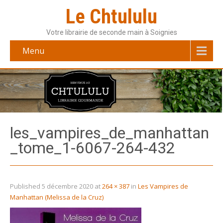
Le Chtululu
Votre librairie de seconde main à Soignies
Menu
les_vampires_de_manhattan
_tome_1-6067-264-432
Published
5 décembre 2020
at
264 × 387
in
Les Vampires de
Manhattan (Melissa de la Cruz)