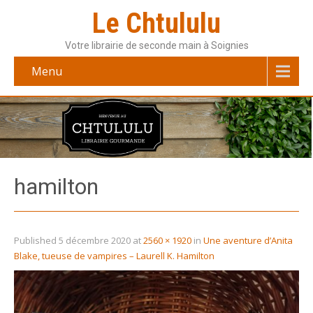
Le Chtululu
Votre librairie de seconde main à Soignies
Menu
hamilton
Published
5 décembre 2020
at
2560 × 1920
in
Une aventure d’Anita
Blake, tueuse de vampires – Laurell K. Hamilton