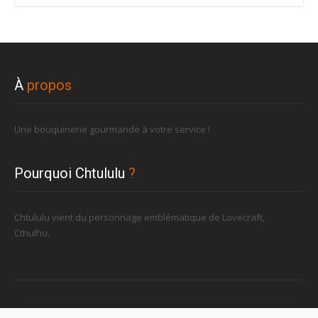
À
propos
Une bouquinerie gourmande à votre service !
Pourquoi Chtululu
?
Chtululu vient du personnage emblématique de Lovecraft,
Cthulhu.
Retrouvez-nous