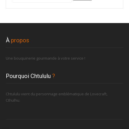
pour :
À
propos
Une bouquinerie gourmande à votre service !
Pourquoi Chtululu
?
Chtululu vient du personnage emblématique de Lovecraft,
Cthulhu.