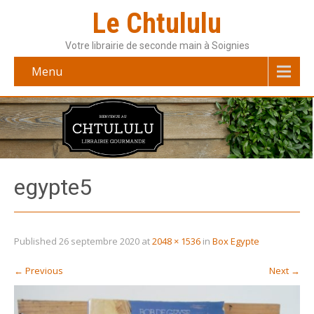
Le Chtululu
Votre librairie de seconde main à Soignies
Menu
egypte5
Published
26 septembre 2020
at
2048 × 1536
in
Box Egypte
←
Previous
Next
→