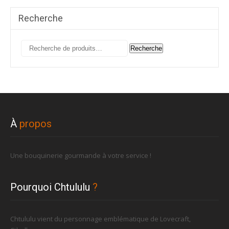
Recherche
Recherche
Recherche
pour :
À
propos
Une bouquinerie gourmande à votre service !
Pourquoi Chtululu
?
Chtululu vient du personnage emblématique de Lovecraft,