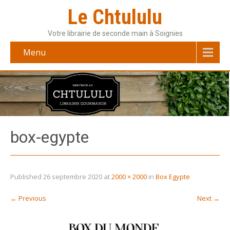
Le Chtululu
Votre librairie de seconde main à Soignies
Menu
box-egypte
Published
26 septembre 2020
at
2000 × 2000
in
Box Egypte
←
Previous
Next
→