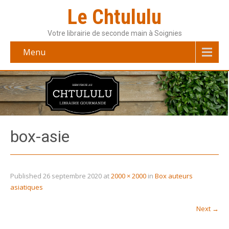
Le Chtululu
Votre librairie de seconde main à Soignies
Menu
box-asie
Published
26 septembre 2020
at
2000 × 2000
in
Box auteurs
asiatiques
Next
→