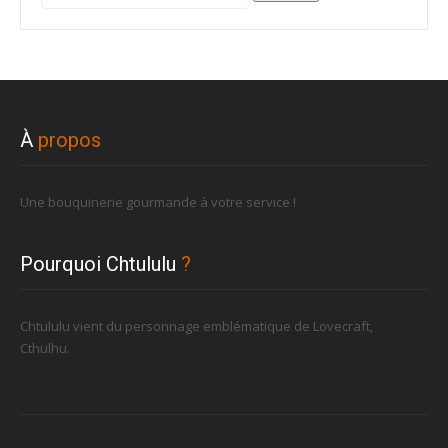
pour :
À
propos
Une bouquinerie gourmande à votre service !
Pourquoi Chtululu
?
Chtululu vient du personnage emblématique de Lovecraft,
Cthulhu.