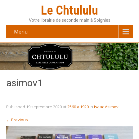
Le Chtululu
Votre librairie de seconde main à Soignies
Menu
asimov1
Published
19 septembre 2020
at
2560 × 1920
in
Isaac Asimov
←
Previous